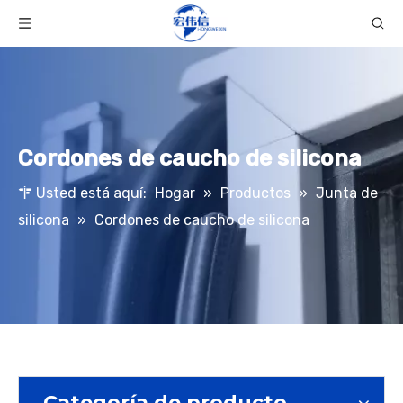
Cordones de caucho de silicona
Usted está aquí:
Hogar
»
Productos
»
Junta de
silicona
»
Cordones de caucho de silicona
Categoría de producto